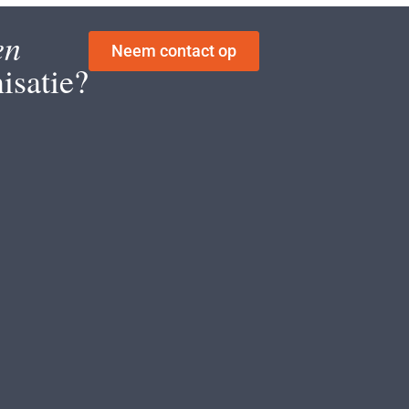
en
Neem contact op
isatie?