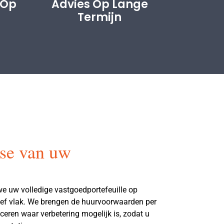
 Op
Advies Op Lange
Termijn
yse van uw
we uw volledige vastgoedportefeuille op
ief vlak. We brengen de huurvoorwaarden per
ficeren waar verbetering mogelijk is, zodat u