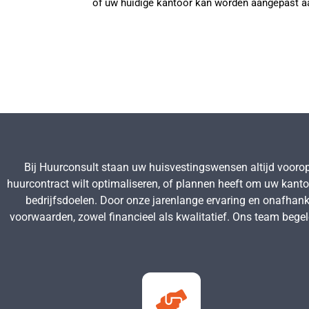
of uw huidige kantoor kan worden aangepast a
Bij Huurconsult staan uw huisvestingswensen altijd vooro
huurcontract wilt optimaliseren, of plannen heeft om uw kanto
bedrijfsdoelen. Door onze jarenlange ervaring en onafhankel
voorwaarden, zowel financieel als kwalitatief. Ons team begele