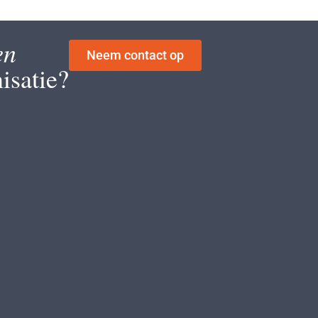
en
Neem contact op
isatie?